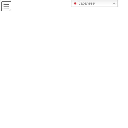
コ
ナ
Japanese
ン
ビ
テ
ゲ
ン
ー
ツ
シ
へ
ョ
ス
ン
キ
に
ッ
移
プ
動