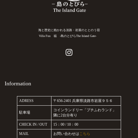
海と歴史に抱かれる淡路・岩屋のととのう宿
Villa Fuu 福 -島のとびらThe Island Gate-
Information
ADRESS
〒656-2401 兵庫県淡路市岩屋９５６
コインランドリー「プチふわランド」
駐車場
隣に2台分有り
CHECK IN / OUT
15：00 / 10：00
MAIL
お問い合わせは
こちら