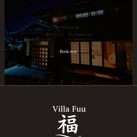
-Villa Fuu- 福
-島のとびら The Island Gate-
Book now